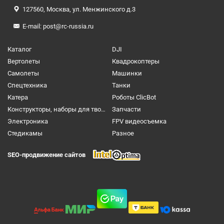
127560, Москва, ул. Менжинского д.3
E-mail:
post@rc-russia.ru
Каталог
DJI
Вертолеты
Квадрокоптеры
Самолеты
Машинки
Спецтехника
Танки
Катера
Роботы ClicBot
Конструкторы, наборы для творчества и настольные игры
Запчасти
Электроника
FPV видеосъемка
Cтедикамы
Разное
SEO-продвижение сайтов