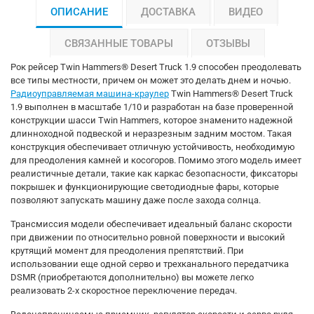
ОПИСАНИЕ
ДОСТАВКА
ВИДЕО
СВЯЗАННЫЕ ТОВАРЫ
ОТЗЫВЫ
Рок рейсер Twin Hammers® Desert Truck 1.9 способен преодолевать
все типы местности, причем он может это делать днем и ночью.
Радиоуправляемая машина-краулер
Twin Hammers® Desert Truck
1.9 выполнен в масштабе 1/10 и разработан на базе проверенной
конструкции шасси Twin Hammers, которое знаменито надежной
длинноходной подвеской и неразрезным задним мостом. Такая
конструкция обеспечивает отличную устойчивость, необходимую
для преодоления камней и косогоров. Помимо этого модель имеет
реалистичные детали, такие как каркас безопасности, фиксаторы
покрышек и функционирующие светодиодные фары, которые
позволяют запускать машину даже после захода солнца.
Трансмиссия модели обеспечивает идеальный баланс скорости
при движении по относительно ровной поверхности и высокий
крутящий момент для преодоления препятствий. При
использовании еще одной серво и трехканального передатчика
DSMR (приобретаются дополнительно) вы можете легко
реализовать 2-х скоростное переключение передач.