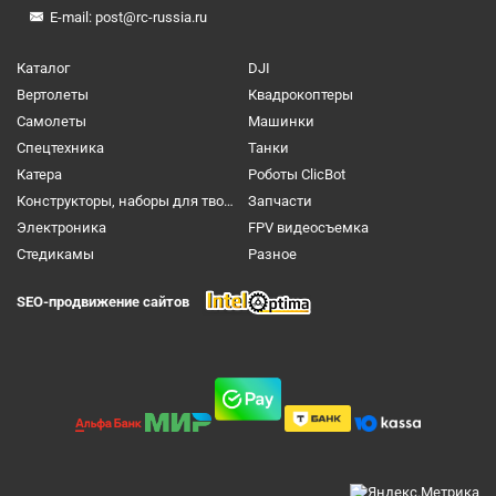
E-mail:
post@rc-russia.ru
Каталог
DJI
Вертолеты
Квадрокоптеры
Самолеты
Машинки
Спецтехника
Танки
Катера
Роботы ClicBot
Конструкторы, наборы для творчества и настольные игры
Запчасти
Электроника
FPV видеосъемка
Cтедикамы
Разное
SEO-продвижение сайтов