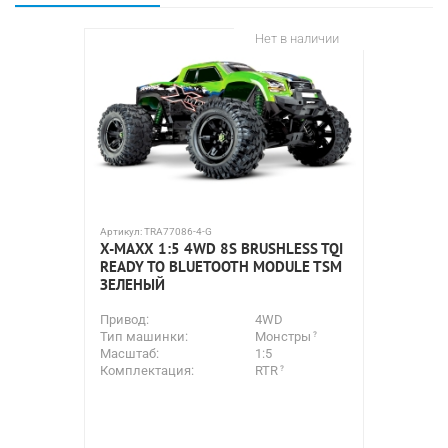
Нет в наличии
Артикул:
TRA77086-4-G
Артикул:
H
X-MAXX 1:5 4WD 8S BRUSHLESS TQI
HSP EI
READY TO BLUETOOTH MODULE TSM
ЗЕЛЕНЫЙ
Длина:
Привод:
Тип ма
Привод:
4WD
Тип ма
Тип машинки:
Монстры
Масшта
Масштаб:
1:5
Комплек
Комплектация:
RTR
Тип дви
Амортиз