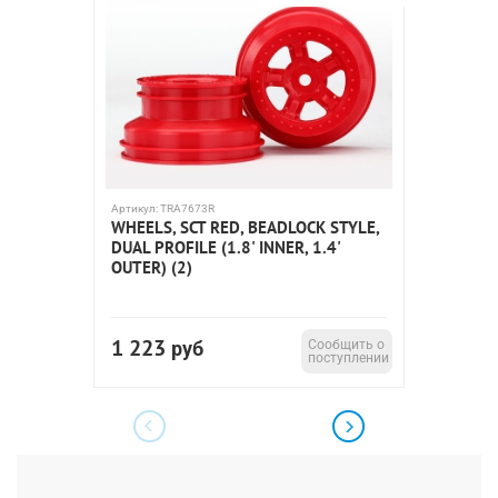
Артикул:
TRA7673R
Артикул:
T
WHEELS, SCT RED, BEADLOCK STYLE,
DRIVES
DUAL PROFILE (1.8' INNER, 1.4'
(STEEL
OUTER) (2)
(1)/ RE
1 223
13 6
руб
Сообщить о
поступлении