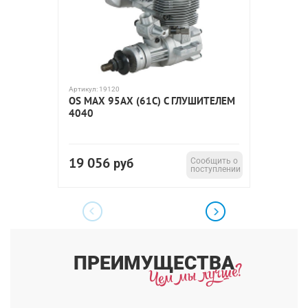
Артикул:
19120
Артикул:
1
OS MAX 95AX (61C) С ГЛУШИТЕЛЕМ
OS MAX
4040
19 056
35 5
руб
Сообщить о
поступлении
ПРЕИМУЩЕСТВА