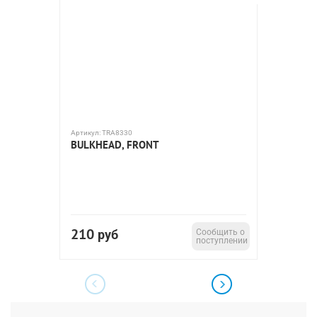
Артикул:
TRA8330
Артикул:
T
BULKHEAD, FRONT
DRIVES
VELOCI
122.5
210
2 17
руб
Сообщить о
поступлении