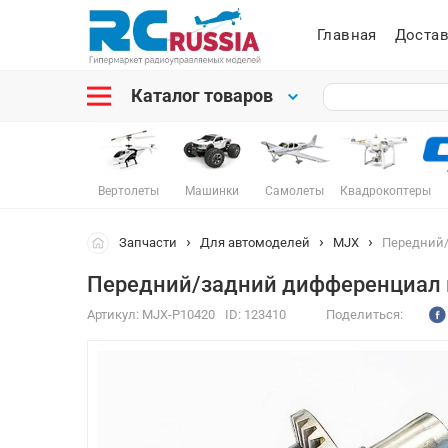
Главная
Достав
Каталог товаров
Вертолеты
Машинки
Самолеты
Квадрокоптеры
Запчасти
Для автомоделей
MJX
Передний/
Передний/задний дифференциал в
Артикул:
MJX-P10420
ID:
123410
Поделиться: