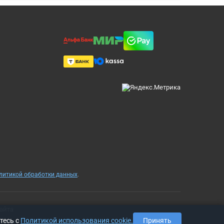
олитикой обработки данных
.
айта
тесь с
Политикой использования cookie.
Принять