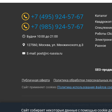
+7 (495) 924-57-67
Каталог
Квадрокоп
+7 (985) 924-57-67
Спецтехни
Роботы Cli
Будни 10:00 до 21:00
Электрони
127560, Москва, ул. Менжинского д.3
Разное
E-mail:
post@rc-russia.ru
SEO-продв
Публичная оферта
Политика обработки персональных д
Сайт применяет cookies (
Политика использования файлов coo
RC-Russia 2013-2026© Все права защищены. Использован
Связь с владельцем сайта:
t-rex500@ya.ru
Cайт собирает некоторые данные с помощью cookie д