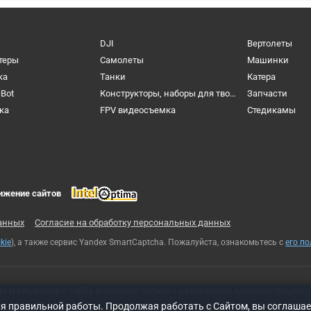
DJI
Вертолеты
теры
Самолеты
Машинки
ка
Танки
Катера
cBot
Конструкторы, наборы для творчества и настольные игры
Запчасти
ка
FPV видеосъемка
Cтедикамы
ижение сайтов
анных
Согласие на обработку персональных данных
kie
), а также сервис Yandex SmartCaptcha. Пожалуйста, ознакомьтесь с
его п
ие материалов с сайта возможно только с разрешения администрации с
ля правильной работы. Продолжая работать с Сайтом, вы соглашае