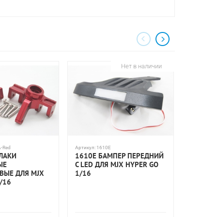
Нет в наличии
A-Red
Артикул:
1610E
Артикул:
A1
УЛАКИ
1610E БАМПЕР ПЕРЕДНИЙ
A195-X
ЫЕ
С LED ДЛЯ MJX HYPER GO
УСИЛЕ
ЫЕ ДЛЯ MJX
1/16
АМОРТИ
/16
REMO H
(ЦВЕТ 