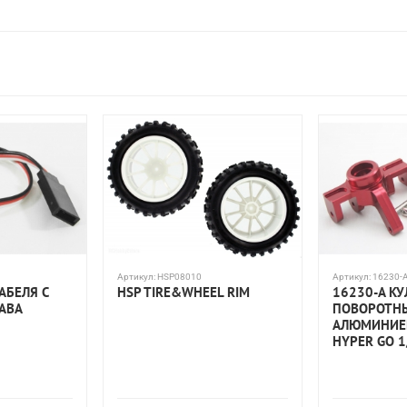
Артикул:
HSP08010
Артикул:
16230-
АБЕЛЯ С
HSP TIRE&WHEEL RIM
16230-A К
ABA
ПОВОРОТН
АЛЮМИНИЕВ
HYPER GO 1