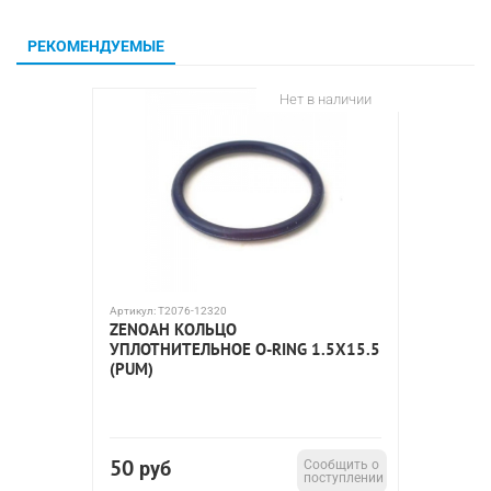
РЕКОМЕНДУЕМЫЕ
Нет в наличии
Артикул:
T2076-12320
Артикул:
7
ZENOAH КОЛЬЦО
KYOSHO
УПЛОТНИТЕЛЬНОЕ O-RING 1.5X15.5
SG
(PUM)
50
3 69
руб
Сообщить о
поступлении