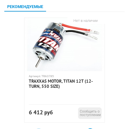
РЕКОМЕНДУЕМЫЕ
Нет в наличии
Артикул:
TRA3785
Артикул:
A
TRAXXAS MOTOR, TITAN 12T (12-
КОЛЛЕК
TURN, 550 SIZE)
35T (A
6 412
2 07
руб
Сообщить о
поступлении