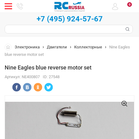
0
+7 (495) 924-57-67
Электроника
Двигатели
Коллекторные
Nine Eagles
blue reverse motor set
Nine Eagles blue reverse motor set
Артикул:
NE400807
ID:
27548