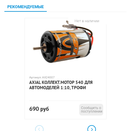
РЕКОМЕНДУЕМЫЕ
Нет в наличии
Артикул:
AX24007
Артикул:
7
AXIAL КОЛЛЕКТ.МОТОР 540 ДЛЯ
МОТОР 
АВТОМОДЕЛЕЙ 1:10, ТРОФИ
690
400
руб
Сообщить о
р
поступлении