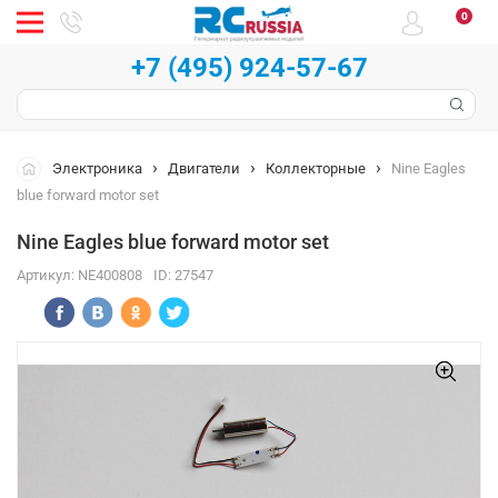
0
+7 (495) 924-57-67
Электроника
Двигатели
Коллекторные
Nine Eagles
blue forward motor set
Nine Eagles blue forward motor set
Артикул:
NE400808
ID:
27547