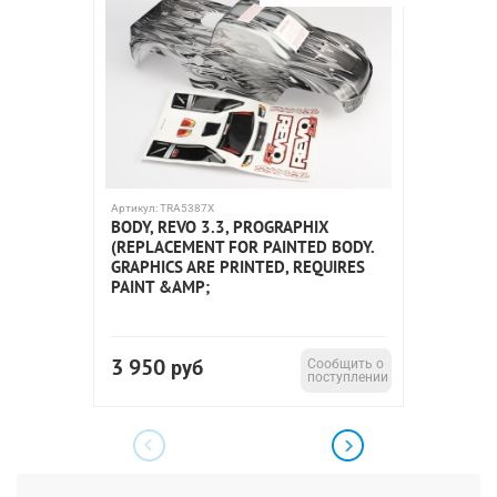
Артикул:
TRA5387X
Артикул:
T
BODY, REVO 3.3, PROGRAPHIX
SLASH 
(REPLACEMENT FOR PAINTED BODY.
GRAPHICS ARE PRINTED, REQUIRES
PAINT &AMP;
3 950
8 12
руб
Сообщить о
поступлении