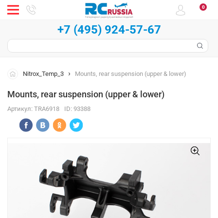
0
+7 (495) 924-57-67
Nitrox_Temp_3
Mounts, rear suspension (upper & lower)
Mounts, rear suspension (upper & lower)
Артикул:
TRA6918
ID:
93388