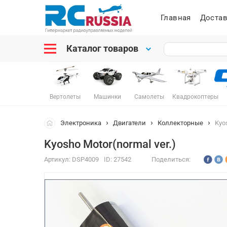
Главная
Достав
Каталог товаров
Вертолеты
Машинки
Самолеты
Квадрокоптеры
Электроника
Двигатели
Коллекторные
Kyos
Kyosho Motor(normal ver.)
Артикул:
DSP4009
ID:
27542
Поделиться: