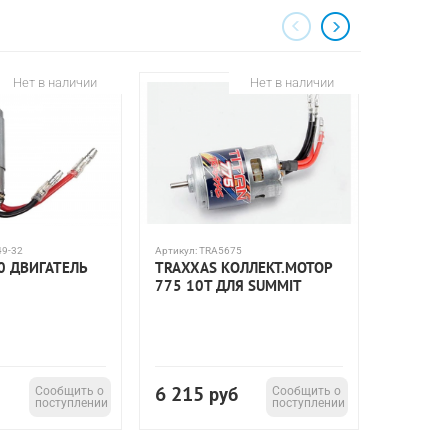
Нет в наличии
Нет в наличии
49-32
Артикул:
TRA5675
Артикул:
T
0 ДВИГАТЕЛЬ
TRAXXAS КОЛЛЕКТ.МОТОР
MOTOR, 
775 10T ДЛЯ SUMMIT
TURNS)
6 215
2 792
Сообщить о
руб
Сообщить о
поступлении
поступлении