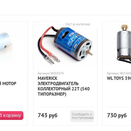
Нет в наличии
Артикул:
MV22079
Артикул:
WLT-A9
MAVERICK
WL TOYS 39
Й МОТОР
ЭЛЕКТРОДВИГАТЕЛЬ
КОЛЛЕКТОРНЫЙ 22T (540
ТИПОРАЗМЕР)
743
730
руб
Сообщить о
руб
В корзину
поступлении