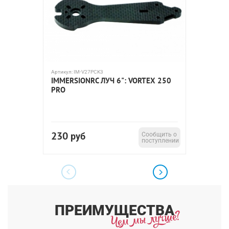
Артикул:
IM-V27PCK3
Артикул:
I
IMMERSIONRC ЛУЧ 6": VORTEX 250
IMMER
PRO
(КРАСН
230
1 75
руб
Сообщить о
поступлении
ПРЕИМУЩЕСТВА