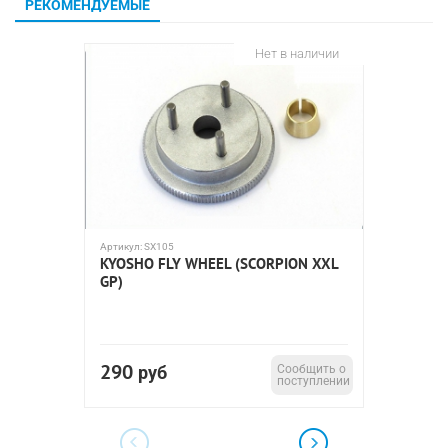
РЕКОМЕНДУЕМЫЕ
Нет в наличии
Артикул:
SX105
Артикул:
O
KYOSHO FLY WHEEL (SCORPION XXL
TEAM O
GP)
SPRING
290
160
руб
Сообщить о
р
поступлении