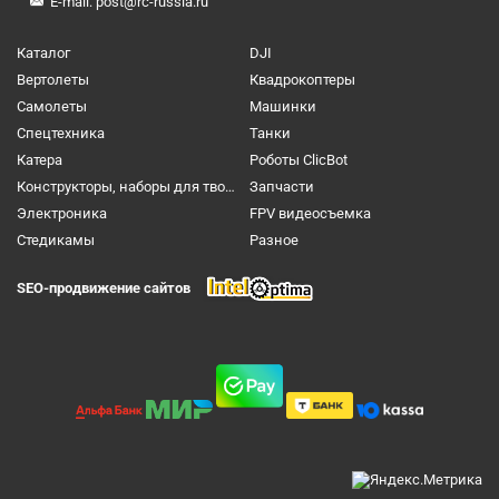
E-mail:
post@rc-russia.ru
Каталог
DJI
Вертолеты
Квадрокоптеры
Самолеты
Машинки
Спецтехника
Танки
Катера
Роботы ClicBot
Конструкторы, наборы для творчества и настольные игры
Запчасти
Электроника
FPV видеосъемка
Cтедикамы
Разное
SEO-продвижение сайтов