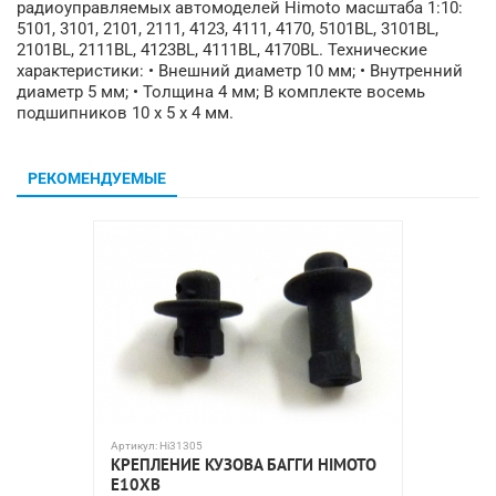
радиоуправляемых автомоделей Himoto масштаба 1:10:
5101, 3101, 2101, 2111, 4123, 4111, 4170, 5101BL, 3101BL,
2101BL, 2111BL, 4123BL, 4111BL, 4170BL. Технические
характеристики: • Внешний диаметр 10 мм; • Внутренний
диаметр 5 мм; • Толщина 4 мм; В комплекте восемь
подшипников 10 x 5 x 4 мм.
РЕКОМЕНДУЕМЫЕ
Артикул:
Hi31305
Артикул:
H
КРЕПЛЕНИЕ КУЗОВА БАГГИ HIMOTO
HIMOTO
E10XB
(АЛЮМ