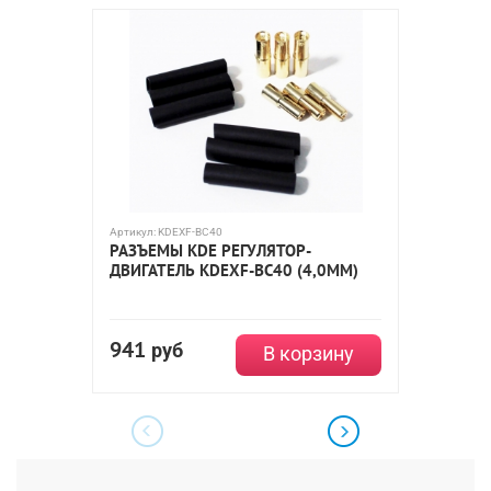
Артикул:
KDEXF-BC40
Артикул:
H
РАЗЪЕМЫ KDE РЕГУЛЯТОР-
HPI ТО
ДВИГАТЕЛЬ KDEXF-BC40 (4,0ММ)
941
руб
1 02
В корзину