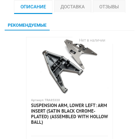
ОПИСАНИЕ
ДОСТАВКА
ОТЗЫВЫ
РЕКОМЕНДУЕМЫЕ
Нет в наличии
Артикул:
TRA8533X
Артикул:
T
SUSPENSION ARM, LOWER LEFT: ARM
SUSPEN
INSERT (SATIN BLACK CHROME-
LOWER,
PLATED) (ASSEMBLED WITH HOLLOW
BALL J
BALL)