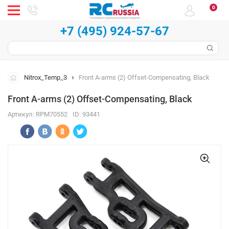
0
+7 (495) 924-57-67
Nitrox_Temp_3
Front A-arms (2) Offset-Compensating, Black
Front A-arms (2) Offset-Compensating, Black
Артикул:
RPM70552
ID:
93441