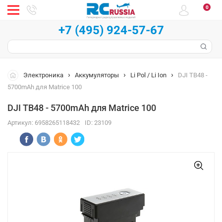
0
+7 (495) 924-57-67
Электроника
Аккумуляторы
Li Pol / Li Ion
DJI TB48 -
5700mAh для Matrice 100
DJI TB48 - 5700mAh для Matrice 100
Артикул:
6958265118432
ID:
23109