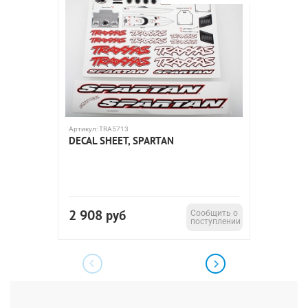
Артикул:
TRA5713
Артикул:
T
DECAL SHEET, SPARTAN
ULTRA 
2 908
417
руб
Сообщить о
р
поступлении