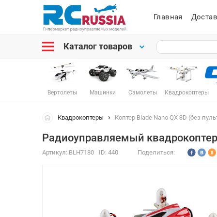
Главная
Достав
Каталог товаров
Вертолеты
Машинки
Самолеты
Квадрокоптеры
Квадрокоптеры
Коптер Blade Nano QX 3D (без пуль
Радиоуправляемый квадрокоптер N
Артикул:
BLH7180
ID:
440
Поделиться: