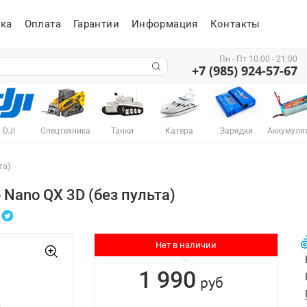
ка
Оплата
Гарантии
Информация
Контакты
Пн - Пт 10:00 - 21:00
+7 (985) 924-57-67
DJI
Спецтехника
Танки
Катера
Зарядки
Аккумуля
та)
ano QX 3D (без пульта)
Нет в наличии
1 990
руб