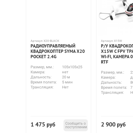
Артикул:
X20-BLACK
Артикул:
X15W
РАДИОУПРАВЛЯЕМЫЙ
Р/У КВАДРОКО
КВАДРОКОПТЕР SYMA X20
X15W С FPV Т
POCKET 2.4G
WI-FI, КАМЕРА 0
RTF
Размер, мм.:
105x105x25
Камера:
нет
Размер, мм.:
2
Дальность:
20 м
Камера:
д
Время полета:
5 мин
Дальность:
8
Трансляция:
Нет
Время полета:
7
Трансляция:
Н
1 475
2 900
руб
Сообщить о
руб
поступлении