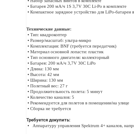
•
Набор запасных винтов в комплекте
•
Батарея 200 мА/ч 1S 3,7V 30C Li-Po в комплекте
•
Компактное зарядное устройство для LiPo-батареи 
Технические данные:
•
Тип: квадрокоптер
•
Размер/масштаб: ультра-микро
•
Комплектация: BNF (требуется передатчик)
•
Материал основной лопасти: пластик
•
Тип основного двигателя: коллекторный
•
Батарея: 200 мА/ч 3,7V 30C LiPo
•
Длина: 130 мм
•
Высота: 42 мм
•
Ширина: 130 мм
•
Полетный вес: 27 г
•
Продолжительность полета: 5 минут
•
Количество каналов: 5
•
Рекомендуется для полетов в помещении/на улице
•
Сборка не требуется
Требуется докупить:
• Аппаратуру управления Spektrum 4+ каналов, нап