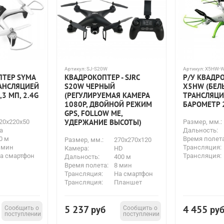
Артикул:
SJ-S20W
Артикул:
X5HW-W
ПТЕР SYMA
КВАДРОКОПТЕР - SJRC
Р/У КВАДР
РАНСЛЯЦИЕЙ
S20W ЧЕРНЫЙ
X5HW (БЕЛЫ
,3 МП, 2.4G
(РЕГУЛИРУЕМАЯ КАМЕРА
ТРАНСЛЯЦИЕ
1080P, ДВОЙНОЙ РЕЖИМ
БАРОМЕТР 2
GPS, FOLLOW ME,
УДЕРЖАНИЕ ВЫСОТЫ)
20x220x50
Размер, мм.:
а
Дальность:
0 м
Время полета
Размер, мм.:
270x270x120
 мин
Трансляция:
Камера:
HD
а смартфон
Трансляция:
Дальность:
400 м
Время полета:
8 мин
Трансляция:
На смартфон
Трансляция:
Планшет
5 237
4 455
Сообщить о
руб
Сообщить о
ру
поступлении
поступлении