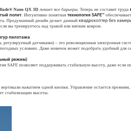
Blade® Nano QX 3D
ломает все барьеры. Теперь не составит труда
утый полет
технология SAFE™
. Интуитивно понятная
обеспечивае
квадрокоптер без камер
та. Продуманный дизайн делает данный
сли вы тренируетесь над травой или мягким ковром.
игур пилотажа
, регулируемый датчиками) – это революционная электронная сист
погодных условиях. Даже новичок может подобрать удобный для се
ильный режим)
гия SAFE позволяет поддерживать стабильную высоту, даже если п
 вертикали нажатием одной кнопки. Управление остается прежним,
яет стабилизацию высоты.