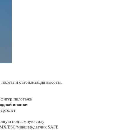
 полета и стабилизация высоты.
 фигур пилотажа
одной кнопки
вертолет
рошую подъемную силу
DSMX/ESC/микшер/датчик SAFE