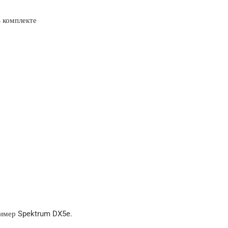
в комплекте
Spektrum DX5e.
ример