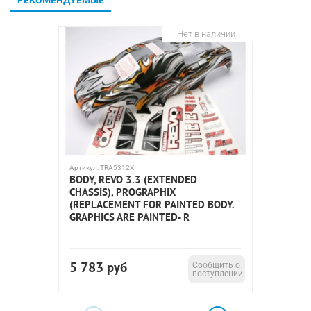
РЕКОМЕНДУЕМЫЕ
Нет в наличии
Артикул:
TRA5312X
Артикул:
T
BODY, REVO 3.3 (EXTENDED
FLOOR 
CHASSIS), PROGRAPHIX
(REPLACEMENT FOR PAINTED BODY.
GRAPHICS ARE PAINTED- R
5 783
1 98
руб
Сообщить о
поступлении