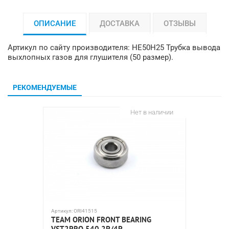
ОПИСАНИЕ
ДОСТАВКА
ОТЗЫВЫ
Артикул по сайту производителя: HE50H25 Трубка вывода
выхлопных газов для глушителя (50 размер).
РЕКОМЕНДУЕМЫЕ
Нет в наличии
Артикул:
ORI41515
Артикул:
7
TEAM ORION FRONT BEARING
РУЧНОЙ
VST2PRO 540 2P/4P
МОТОР