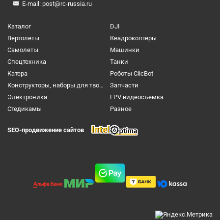
E-mail:
post@rc-russia.ru
Каталог
DJI
Вертолеты
Квадрокоптеры
Самолеты
Машинки
Спецтехника
Танки
Катера
Роботы ClicBot
Конструкторы, наборы для творчества и настольные игры
Запчасти
Электроника
FPV видеосъемка
Cтедикамы
Разное
SEO-продвижение сайтов