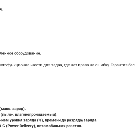
я.
ленное оборудование.
гофункциональности для задач, где нет права на ошибку. Гарантия бе
 (макс. заряд).
 (пыле-, влагонепроницаемый).
ием уровня заряда (%), времени до разряда/заряда.
C (Power Delivery), автомобильная розетка.