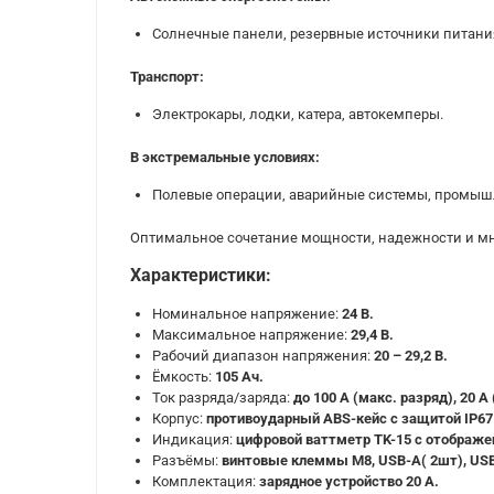
Солнечные панели, резервные источники питани
Транспорт:
Электрокары, лодки, катера, автокемперы.
В экстремальные условиях:
Полевые операции, аварийные системы, промыш
Оптимальное сочетание мощности, надежности и мно
Характеристики:
Номинальное напряжение:
24 В.
Максимальное напряжение:
29,4 В.
Рабочий диапазон напряжения:
20 – 29,2 В.
Ёмкость:
105 Ач.
Ток разряда/заряда:
до 100 А (макс. разряд), 20 А
Корпус:
противоударный ABS-кейс с защитой IP67
Индикация:
цифровой ваттметр TK-15 с отображен
Разъёмы:
винтовые клеммы М8, USB-A( 2шт), USB-
Комплектация:
зарядное устройство 20 А.