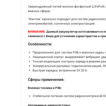
Сверхнадежный литий-железо-фосфатный (LiFePo4) 
важных сферах.
"Фантом" идеально подходит для систем радиоэлект
электромобилей, солнечных электростанций .
ВНИМАНИЕ
:
Данный аккумулятор изготавливается под
свяжемся с Вами для уточнения характеристик и сро
Особенности:
Предназначен для систем РЭБ и военных задач, н
Защищенный корпус: выдерживает вибрации, уда
Точная индикация: контроль заряда в режиме ре
Универсальные разъёмы: подключение раций, GPS
Быстрая зарядка: встроенное ЗУ 20 А.
Сферы применения:
Военная техника и РЭБ:
Стабильное питание систем радиоэлектронной бо
Автономные энергосистемы: