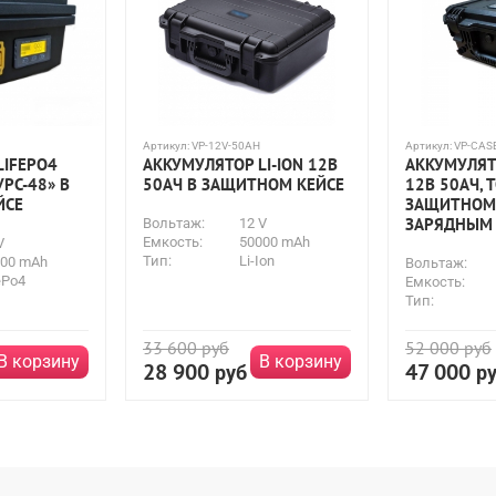
Артикул:
VP-12V-50AH
Артикул:
VP-CAS
LIFEРO4
АККУМУЛЯТОР LI-ION 12В
АККУМУЛЯТ
УРС-48» В
50АЧ В ЗАЩИТНОМ КЕЙСЕ
12В 50АЧ, Т
ЙСЕ
ЗАЩИТНОМ 
ЗАРЯДНЫМ
Вольтаж:
12 V
Емкость:
50000 mAh
V
Тип:
Li-Ion
000 mAh
Вольтаж:
eРo4
Емкость:
Тип:
33 600
руб
52 000
руб
В корзину
В корзину
28 900
47 000
руб
р