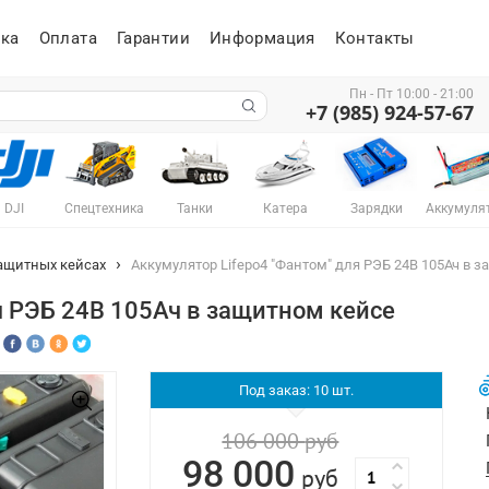
ка
Оплата
Гарантии
Информация
Контакты
Пн - Пт 10:00 - 21:00
+7 (985) 924-57-67
DJI
Спецтехника
Танки
Катера
Зарядки
Аккумуля
ащитных кейсах
Аккумулятор Lifepo4 "Фантом" для РЭБ 24B 105Ач в 
я РЭБ 24B 105Ач в защитном кейсе
Под заказ
: 10 шт.
106 000
руб
98 000
руб