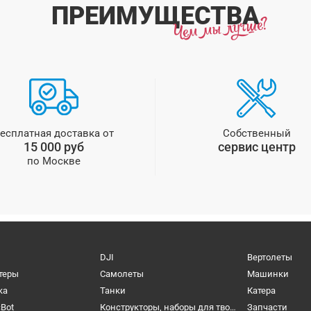
ПРЕИМУЩЕСТВА
есплатная доставка от
Собственный
15 000 руб
сервис центр
по Москве
DJI
Вертолеты
теры
Самолеты
Машинки
ка
Танки
Катера
cBot
Конструкторы, наборы для творчества и настольные игры
Запчасти