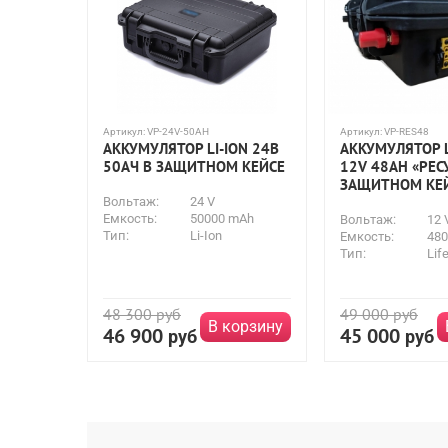
Артикул:
VP-24V-50AH
Артикул:
VP-RES48
АККУМУЛЯТОР LI-ION 24В
АККУМУЛЯТОР 
50АЧ В ЗАЩИТНОМ КЕЙСЕ
12V 48AH «РЕС
ЗАЩИТНОМ КЕ
Вольтаж:
24 V
Емкость:
50000 mAh
Вольтаж:
12 
Тип:
Li-Ion
Емкость:
48
Тип:
Lif
48 300
руб
49 000
руб
В корзину
46 900
45 000
руб
руб