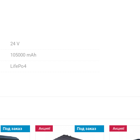
24 V
105000 mAh
LifeРo4
Под заказ
Под заказ