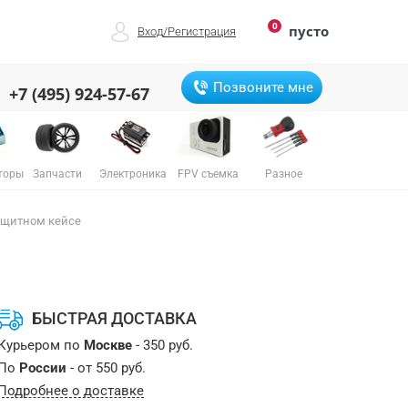
0
пусто
Вход
/
Регистрация
Позвоните мне
+7 (495) 924-57-67
торы
Запчасти
Электроника
FPV съемка
Разное
защитном кейсе
БЫСТРАЯ ДОСТАВКА
Курьером по
Москве
- 350 руб.
По
России
- от 550 руб.
Подробнее о доставке