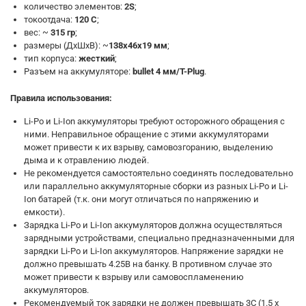
количество элементов:
2S
;
токоотдача:
120 С
;
вес: ~
315 гр
;
размеры (ДхШхВ): ~
138x46x19 мм
;
тип корпуса:
жесткий
;
Разъем на аккумуляторе:
bullet 4 мм/T-Plug
.
Правила использования:
Li-Po и Li-Ion аккумуляторы требуют осторожного обращения с
ними. Неправильное обращение с этими аккумуляторами
может привести к их взрыву, самовозгоранию, выделению
дыма и к отравлению людей.
Не рекомендуется самостоятельно соединять последовательно
или параллельно аккумуляторные сборки из разных Li-Po и Li-
Ion батарей (т.к. они могут отличаться по напряжению и
емкости).
Зарядка Li-Po и Li-Ion аккумуляторов должна осуществляться
зарядными устройствами, специально предназначенными для
зарядки Li-Po и Li-Ion аккумуляторов. Напряжение зарядки не
должно превышать 4.25В на банку. В противном случае это
может привести к взрыву или самовоспламенению
аккумуляторов.
Рекомендуемый ток зарядки не должен превышать 3С (1.5 х