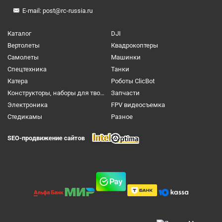
E-mail:
post@rc-russia.ru
Каталог
DJI
Вертолеты
Квадрокоптеры
Самолеты
Машинки
Спецтехника
Танки
Катера
Роботы ClicBot
Конструкторы, наборы для творчества и настольные игры
Запчасти
Электроника
FPV видеосъемка
Cтедикамы
Разное
SEO-продвижение сайтов