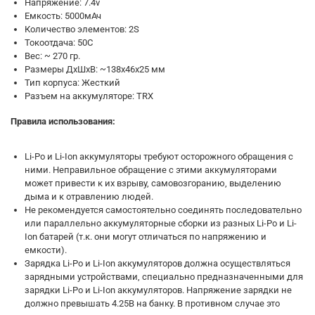
Напряжение: 7.4v
Емкость: 5000мАч
Количество элементов: 2S
Токоотдача: 50С
Вес: ~ 270 гр.
Размеры ДхШхВ: ~138x46x25 мм
Тип корпуса: Жесткий
Разъем на аккумуляторе: TRX
Правила использования:
Li-Po и Li-Ion аккумуляторы требуют осторожного обращения с
ними. Неправильное обращение с этими аккумуляторами
может привести к их взрыву, самовозгоранию, выделению
дыма и к отравлению людей.
Не рекомендуется самостоятельно соединять последовательно
или параллельно аккумуляторные сборки из разных Li-Po и Li-
Ion батарей (т.к. они могут отличаться по напряжению и
емкости).
Зарядка Li-Po и Li-Ion аккумуляторов должна осуществляться
зарядными устройствами, специально предназначенными для
зарядки Li-Po и Li-Ion аккумуляторов. Напряжение зарядки не
должно превышать 4.25В на банку. В противном случае это