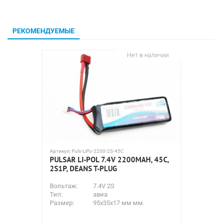
РЕКОМЕНДУЕМЫЕ
Нет в наличии
Артикул:
Puls-LiPo-2200-2S-45C
Артикул:
B
PULSAR LI-POL 7.4V 2200MAH, 45C,
АККУМУ
2S1P, DEANS T-PLUG
7000МА
Вольтаж:
7.4V 2S
Вольтаж
Тип:
авиа
Емкость
Размер:
95x35х17 мм мм.
Тип:
Тип:
Размер: