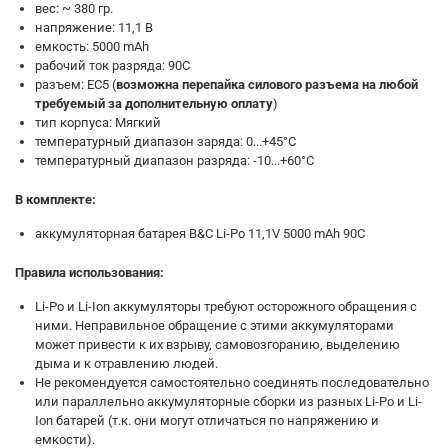
вес: ~ 380 гр.
напряжение: 11,1 В
емкость: 5000 mAh
рабочий ток разряда: 90С
разъем: EC5 (
возможна перепайка силового разъема на любой
требуемый за дополнительную оплату
)
тип корпуса: Мягкий
температурный диапазон заряда: 0...+45°C
температурный диапазон разряда: -10...+60°C
В комплекте:
аккумуляторная батарея B&C Li-Po 11,1V 5000 mAh 90C
Правила использования:
Li-Po и Li-Ion аккумуляторы требуют осторожного обращения с
ними. Неправильное обращение с этими аккумуляторами
может привести к их взрыву, самовозгоранию, выделению
дыма и к отравлению людей.
Не рекомендуется самостоятельно соединять последовательно
или параллельно аккумуляторные сборки из разных Li-Po и Li-
Ion батарей (т.к. они могут отличаться по напряжению и
емкости).