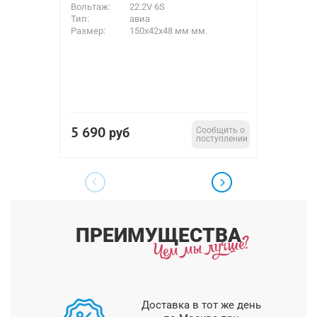
Вольтаж:
22.2V 6S
Вольтаж
Тип:
авиа
Емкость
Размер:
150x42х48 мм мм.
Тип:
Тип:
Размер:
Разьем:
Вес:
5 690
1 99
руб
Сообщить о
поступлении
ПРЕИМУЩЕСТВА
Доставка в тот же день