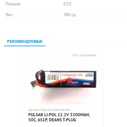
Разьем
EC5
Вес
380 гр.
РЕКОМЕНДУЕМЫЕ
Нет в наличии
Артикул:
Puls-LiPo-3300-6S-50C
Артикул:
T
PULSAR LI-POL 22.2V 3300MAH,
АККУМУ
50C, 6S1P, DEANS T-PLUG
1800МА