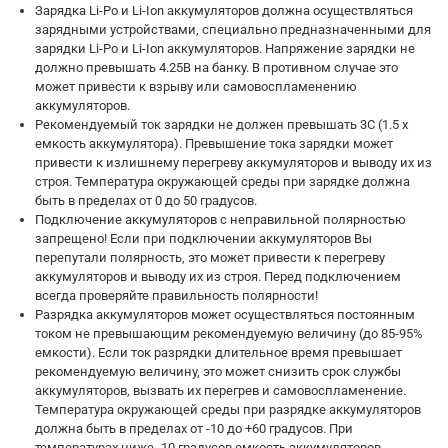
Зарядка Li-Po и Li-Ion аккумуляторов должна осуществляться
зарядными устройствами, специально предназначенными для
зарядки Li-Po и Li-Ion аккумуляторов. Напряжение зарядки не
должно превышать 4.25В на банку. В противном случае это
может привести к взрыву или самовоспламенению
аккумуляторов.
Рекомендуемый ток зарядки не должен превышать 3С (1.5 х
емкость аккумулятора). Превышение тока зарядки может
привести к излишнему перегреву аккумуляторов и выводу их из
строя. Температура окружающей среды при зарядке должна
быть в пределах от 0 до 50 градусов.
Подключение аккумуляторов с неправильной полярностью
запрещено! Если при подключении аккумуляторов Вы
перепутали полярность, это может привести к перегреву
аккумуляторов и выводу их из строя. Перед подключением
всегда проверяйте правильность полярности!
Разрядка аккумуляторов может осуществляться постоянным
током не превышающим рекомендуемую величину (до 85-95%
емкости). Если ток разрядки длительное время превышает
рекомендуемую величину, это может снизить срок службы
аккумуляторов, вызвать их перегрев и самовоспламенение.
Температура окружающей среды при разрядке аккумуляторов
должна быть в пределах от -10 до +60 градусов. При
температурах ниже -10 градусов емкость аккумуляторов