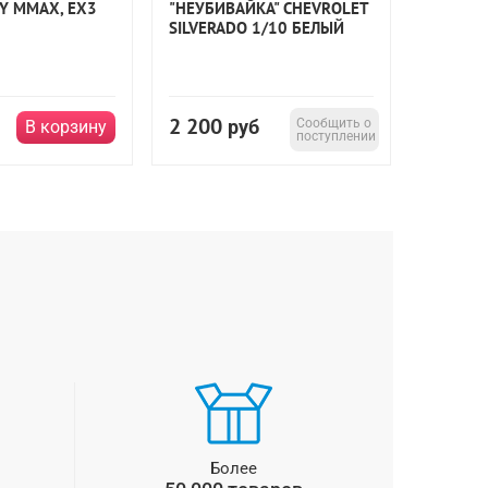
Y MMAX, EX3
"НЕУБИВАЙКА" CHEVROLET
АМОРТИ
SILVERADO 1/10 БЕЛЫЙ
(2ШТ): 
2 200
683
руб
Сообщить о
р
В корзину
поступлении
Более