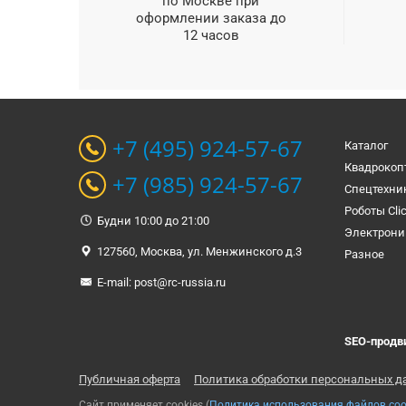
по Москве при
оформлении заказа до
12 часов
+7 (495) 924-57-67
Каталог
Квадрокоп
+7 (985) 924-57-67
Спецтехни
Роботы Cli
Будни 10:00 до 21:00
Электрони
127560, Москва, ул. Менжинского д.3
Разное
E-mail:
post@rc-russia.ru
SEO-продв
Публичная оферта
Политика обработки персональных д
Сайт применяет cookies (
Политика использования файлов coo