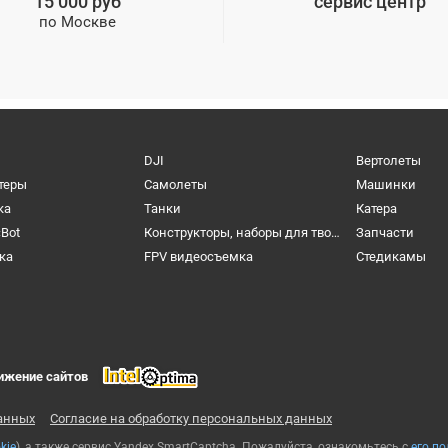
15 000 руб
сервис центр
по Москве
DJI
Вертолеты
теры
Самолеты
Машинки
ка
Танки
Катера
cBot
Конструкторы, наборы для творчества и настольные игры
Запчасти
ка
FPV видеосъемка
Cтедикамы
ижение сайтов
анных
Согласие на обработку персональных данных
kie
), а также сервис Yandex SmartCaptcha. Пожалуйста, ознакомьтесь с
его п