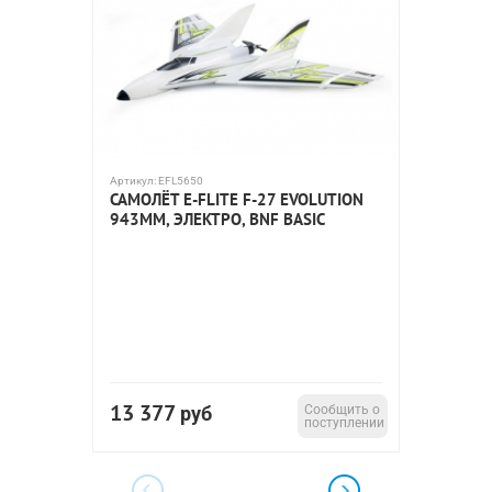
Артикул:
EFL5650
Артикул:
E
САМОЛЁТ E-FLITE F-27 EVOLUTION
РАДИО
943ММ, ЭЛЕКТРО, BNF BASIC
VOLANT
Тип дви
Комплек
Длина:
Размах 
13 377
14 0
руб
Сообщить о
поступлении