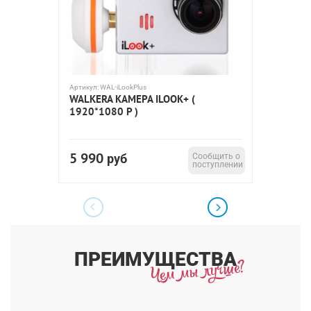
Артикул:
WAL-iLookPlus
Артикул:
R
WALKERA КАМЕРА ILOOK+ (
RUNCA
1920*1080 P )
5 990
7 49
руб
Сообщить о
поступлении
ПРЕИМУЩЕСТВА